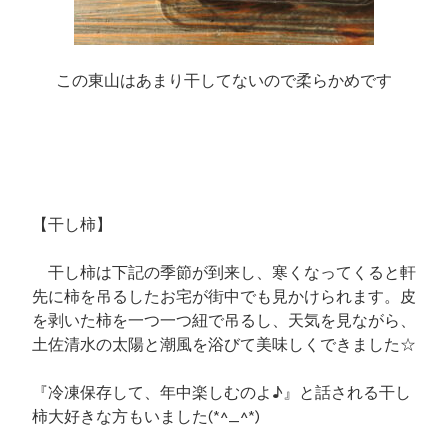
この東山はあまり干してないので柔らかめです
【干し柿】
干し柿は下記の季節が到来し、寒くなってくると軒
先に柿を吊るしたお宅が街中でも見かけられます。皮
を剥いた柿を一つ一つ紐で吊るし、天気を見ながら、
土佐清水の太陽と潮風を浴びて美味しくできました☆
『冷凍保存して、年中楽しむのよ♪』と話される干し
柿大好きな方もいました(*^_^*)