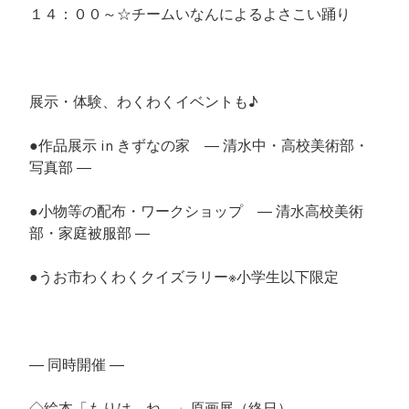
１４：００～☆チームいなんによるよさこい踊り
展示・体験、わくわくイベントも♪
●作品展示 in きずなの家 ― 清水中・高校美術部・
写真部 ―
●小物等の配布・ワークショップ ― 清水高校美術
部・家庭被服部 ―
●うお市わくわくクイズラリー※小学生以下限定
― 同時開催 ―
◇絵本「もりは ね、」原画展（終日）