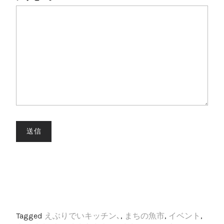
送信
Tagged
えぶりでいキッチン､
,
まちの魚市
,
イベント
,