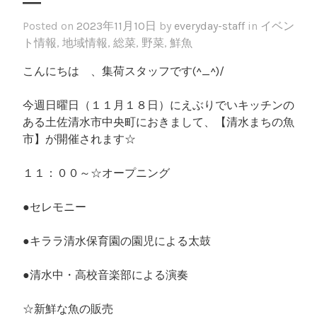
―
Posted on
2023年11月10日
by
everyday-staff
in
イベン
ト情報
,
地域情報
,
総菜
,
野菜
,
鮮魚
こんにちは 、集荷スタッフです(^_^)/
今週日曜日（１１月１８日）にえぶりでいキッチンの
ある土佐清水市中央町におきまして、【清水まちの魚
市】が開催されます☆
１１：００～☆オープニング
●セレモニー
●キララ清水保育園の園児による太鼓
●清水中・高校音楽部による演奏
☆新鮮な魚の販売