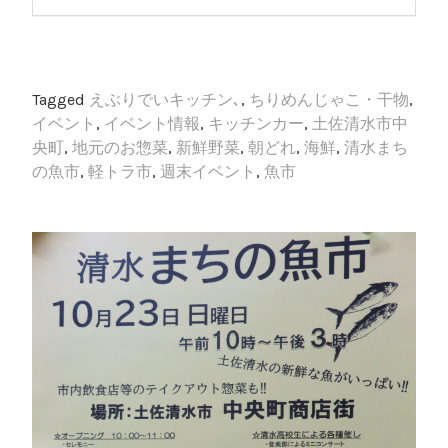
Tagged
えぶりでいキッチン､
,
ちりめんじゃこ・干物
,
イベント
,
イベント情報
,
キッチンカー
,
土佐清水市中
央町
,
地元のお惣菜
,
新鮮野菜
,
朝どれ
,
海鮮
,
清水まち
の魚市
,
軽トラ市
,
週末イベント
,
魚市