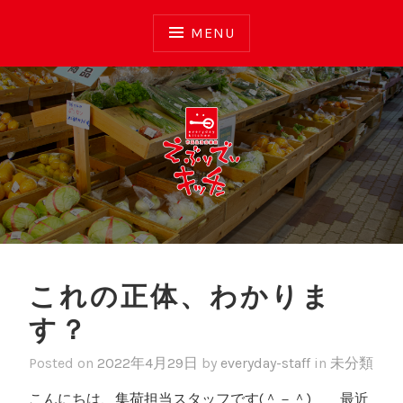
Skip
to
MENU
content
えぶりでいキッチン
これの正体、わかりま
す？
Posted on
2022年4月29日
by
everyday-staff
in
未分類
こんにちは、集荷担当スタッフです(＾－＾) 最近