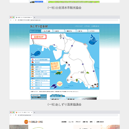
(一社)土佐清水市観光協会
(一社)あしずり温泉協議会