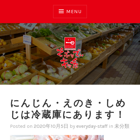
Skip
to
MENU
content
えぶりでいキッチン
にんじん・えのき・しめ
じは冷蔵庫にあります！
Posted on
2020年10月5日
by
everyday-staff
in
未分類